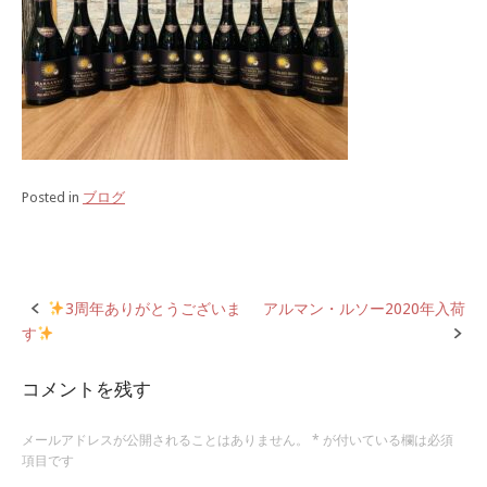
Posted in
ブログ
3周年ありがとうございま
アルマン・ルソー2020年入荷​
す
P
o
コメントを残す
s
メールアドレスが公開されることはありません。
*
が付いている欄は必須
項目です
t