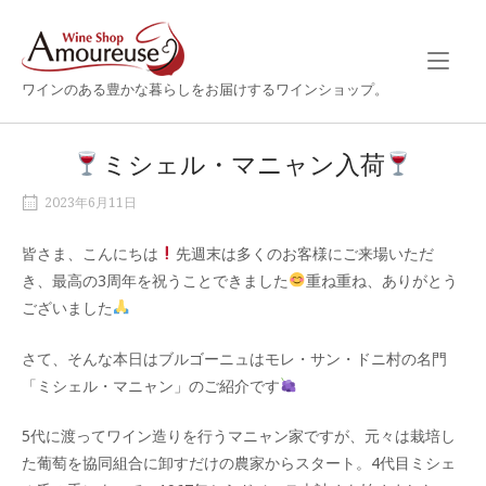
Skip
Home
to
content
ワインのある豊かな暮らしをお届けするワインショップ。
ミシェル・マニャン入荷
2023年6月11日
皆さま、こんにちは
先週末は多くのお客様にご来場いただ
き、最高の3周年を祝うことできました
重ね重ね、ありがとう
ございました
さて、そんな本日はブルゴーニュはモレ・サン・ドニ村の名門
「ミシェル・マニャン」のご紹介です
5代に渡ってワイン造りを行うマニャン家ですが、元々は栽培し
た葡萄を協同組合に卸すだけの農家からスタート。4代目ミシェ