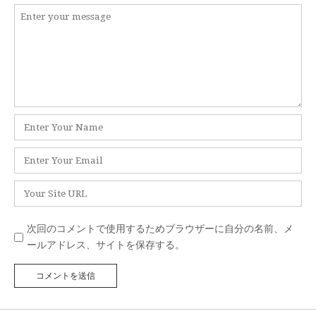
コ
n
メ
a
ン
ト
v
i
名
g
前
*
メ
a
ー
t
ル
サ
*
イ
i
ト
次回のコメントで使用するためブラウザーに自分の名前、メ
o
ールアドレス、サイトを保存する。
n