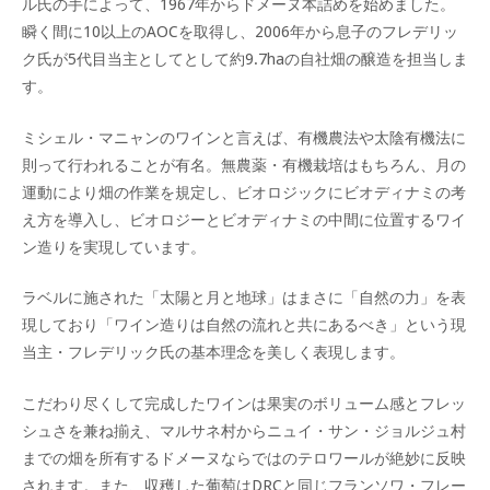
ル氏の手によって、1967年からドメーヌ本詰めを始めました。
瞬く間に10以上のAOCを取得し、2006年から息子のフレデリッ
ク氏が5代目当主としてとして約9.7haの自社畑の醸造を担当しま
す。
ミシェル・マニャンのワインと言えば、有機農法や太陰有機法に
則って行われることが有名。無農薬・有機栽培はもちろん、月の
運動により畑の作業を規定し、ビオロジックにビオディナミの考
え方を導入し、ビオロジーとビオディナミの中間に位置するワイ
ン造りを実現しています。
ラベルに施された「太陽と月と地球」はまさに「自然の力」を表
現しており「ワイン造りは自然の流れと共にあるべき」という現
当主・フレデリック氏の基本理念を美しく表現します。
こだわり尽くして完成したワインは果実のボリューム感とフレッ
シュさを兼ね揃え、マルサネ村からニュイ・サン・ジョルジュ村
までの畑を所有するドメーヌならではのテロワールが絶妙に反映
されます。また、収穫した葡萄はDRCと同じフランソワ・フレー